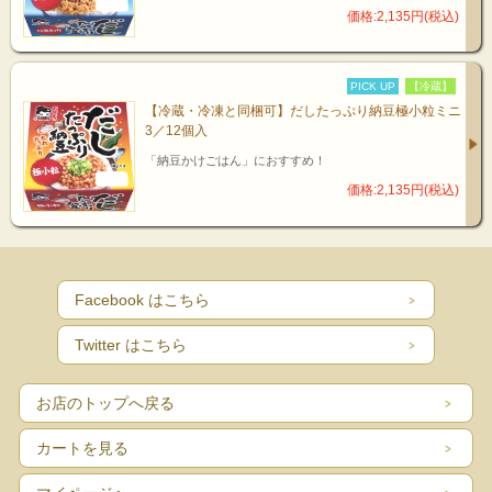
価格:2,135円(税込)
PICK UP
【冷蔵】
【冷蔵・冷凍と同梱可】だしたっぷり納豆極小粒ミニ
3／12個入
「納豆かけごはん」におすすめ！
価格:2,135円(税込)
Facebook はこちら
Twitter はこちら
お店のトップへ戻る
カートを見る