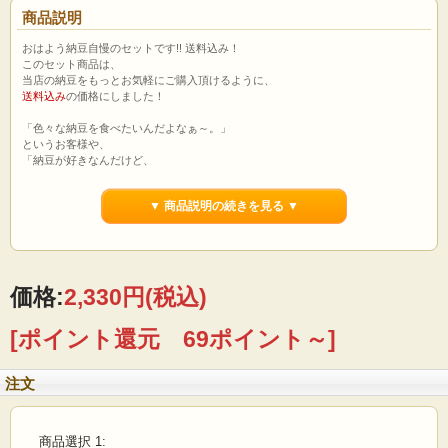
商品説明
おはよう納豆自慢のセットです!! 送料込み！
このセット商品は、
当店の納豆をもっとお気軽にご購入頂けるように、
送料込み
の価格にしました！
「色々な納豆を食べたいんだよなぁ～。」
というお客様や、
「納豆が好きなんだけど、
いつも同じ味だと飽きちゃうし。」
というお客様にぴったりですね！
▼ 商品説明の続きを見る ▼
おすすめを堪能をするもよし、
自分好みにフルチョイスするもよし！
当社の色々な味をお楽しみ頂けますね＾＾
選択方法はお客様次第！
価格:
2,330円
(税込)
この機会にぜひお試しください！
[ポイント還元 69ポイント～]
自分で選ぶ！お好みセット
【セット内容】
＊下記商品一覧からお好みで
8個
注文
【ご注文方法】
1.お好みセットをお選びいただき、カートに入れて購入手続きを完了してくださ
い。
2.自動返信メールに、
お選び頂いた商品組み合わせ
が記載されておりますので、
商品選択 1:
ご確認ください。