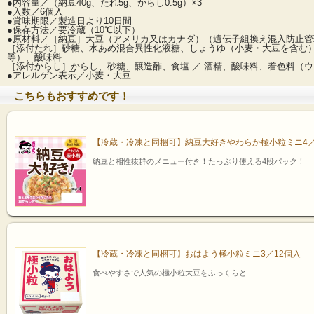
●内容量／（納豆40g、たれ5g、からし0.5g）×3
●入数／6個入
●賞味期限／製造日より10日間
●保存方法／要冷蔵（10℃以下）
●原材料／［納豆］大豆（アメリカ又はカナダ）（遺伝子組換え混入防止管
［添付たれ］砂糖、水あめ混合異性化液糖、しょうゆ（小麦・大豆を含む）
等）、酸味料
［添付からし］からし、砂糖、醸造酢、食塩 ／ 酒精、酸味料、着色料（
●アレルゲン表示／小麦・大豆
こちらもおすすめです！
【冷蔵・冷凍と同梱可】納豆大好きやわらか極小粒ミニ4／
納豆と相性抜群のメニュー付き！たっぷり使える4段パック！
【冷蔵・冷凍と同梱可】おはよう極小粒ミニ3／12個入
食べやすさで人気の極小粒大豆をふっくらと