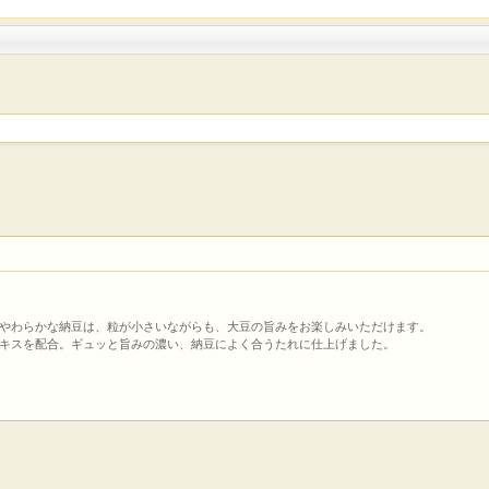
でやわらかな納豆は、粒が小さいながらも、大豆の旨みをお楽しみいただけます。
エキスを配合。ギュッと旨みの濃い、納豆によく合うたれに仕上げました。