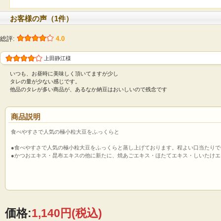
お客様の声（1件）
総評:
4.0
上田静江様
いつも、お昼時に美味しく頂いてますが少し
タレの量が少ない感じです。
他品のタレが多い商品が、あるなか納豆はおいしいので残念です
商品説明
食べやすさで人気の極小粒大豆をふっくらと
●食べやすさで人気の極小粒大豆をふっくらと蒸し上げております。程よい口当たり
●かつおエキス・昆布エキスの他に新たに、焼あごエキス・ほたてエキス・しいたけ
価格:
1,140円
(税込)