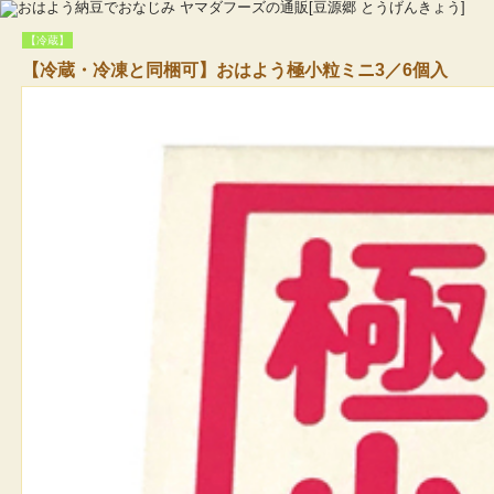
【冷蔵】
【冷蔵・冷凍と同梱可】おはよう極小粒ミニ3／6個入