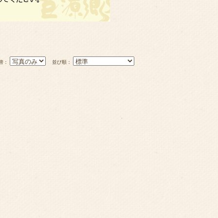
替：
並び順：