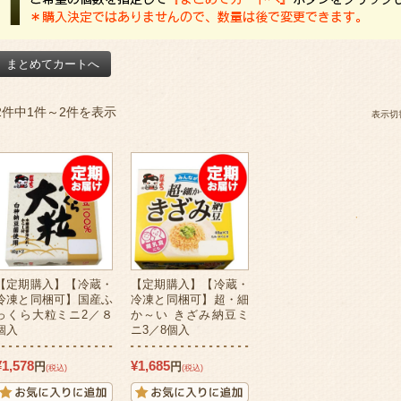
2件中1件～2件を表示
表示切
【定期購入】【冷蔵・
【定期購入】【冷蔵・
冷凍と同梱可】国産ふ
冷凍と同梱可】超・細
っくら大粒ミニ2／８
か～い きざみ納豆ミ
個入
ニ3／8個入
¥1,578
¥1,685
円
円
(税込)
(税込)