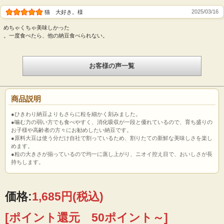
2025/03/16
猫 大好き。様
めちゃくちゃ美味しかった
。一度食べたら、他の納豆食べられない。
お客様の声一覧
商品説明
●ひきわり納豆よりもさらに粒を細かく刻みました。
●噛む力の弱い方でも食べやすく、消化吸収が一段と優れているので、育ち盛りの
お子様や高齢者の方々にお勧めしたい納豆です。
●原料大豆は使う分だけ自社で割っているため、割りたての新鮮な美味しさを楽し
めます。
●粒の大きさが揃っているので均一に蒸し上がり、ニオイ控え目で、おいしさが長
持ちします。
価格:
1,685円
(税込)
[ポイント還元 50ポイント～]