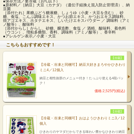
●保存方法／要冷蔵（10℃以下）
●原材料／［納豆］大豆（カナダ）（遺伝子組換え混入防止管理済）、納
豆菌
［添付たれ］果糖ぶどう糖液糖、しょうゆ（小麦・大豆を含む）、砂
糖、食塩、こんぶ調味エキス、かつお節エキス、かつおエキス調味料、
焼アゴエキス、ホタテエキス、しいたけエキスパウダー ／ 調味料（アミ
ノ酸等）、酸味料
［添付からし］からし、砂糖、醸造酢、食塩 ／ 酒精、酸味料、着色料
（ウコン）、増粘多糖類、香料、調味料（アミノ酸等）、香辛料
●アレルゲン表示／小麦・大豆
こちらもおすすめです！
【冷蔵】
【冷蔵・冷凍と同梱可】納豆大好きまろやかひきわり
ミニ4／12個入
納豆と相性抜群のメニュー付き！たっぷり使える4段パッ
ク！
価格:2,525円(税込)
【冷蔵】
【冷蔵・冷凍と同梱可】おはようひきわりミニ3／12
個入
ひきわりのヤマダだからできる味わい豊かなひきわり納豆