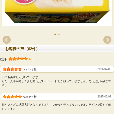
お客様の声（62件）
総評:
4.9
2026/07/02
レオレオ様
いつも美味しく頂いています。
ただ、入手が難しく少し離れたスーパー一軒しか扱っていますせん。それだけが残念で
す。
2025/06/02
ゆみぞう様
細かいきざみ納豆大好きなんですけど、なかなか売ってないのでオンラインで買えて嬉
しいです?