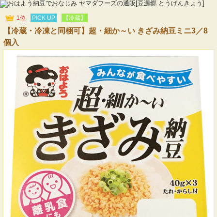
1位
PICK UP
【冷蔵】
【冷蔵・冷凍と同梱可】超・細か～い きざみ納豆ミニ3／8
個入